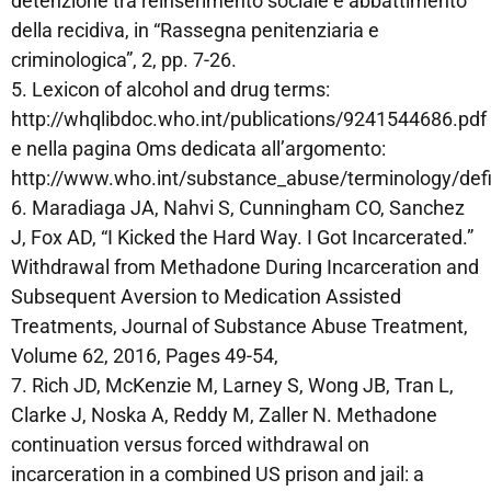
detenzione tra reinserimento sociale e abbattimento
della recidiva, in “Rassegna penitenziaria e
criminologica”, 2, pp. 7-26.
5. Lexicon of alcohol and drug terms:
http://whqlibdoc.who.int/publications/9241544686.pdf
e nella pagina Oms dedicata all’argomento:
http://www.who.int/substance_abuse/terminology/defi
6. Maradiaga JA, Nahvi S, Cunningham CO, Sanchez
J, Fox AD, “I Kicked the Hard Way. I Got Incarcerated.”
Withdrawal from Methadone During Incarceration and
Subsequent Aversion to Medication Assisted
Treatments, Journal of Substance Abuse Treatment,
Volume 62, 2016, Pages 49-54,
7. Rich JD, McKenzie M, Larney S, Wong JB, Tran L,
Clarke J, Noska A, Reddy M, Zaller N. Methadone
continuation versus forced withdrawal on
incarceration in a combined US prison and jail: a