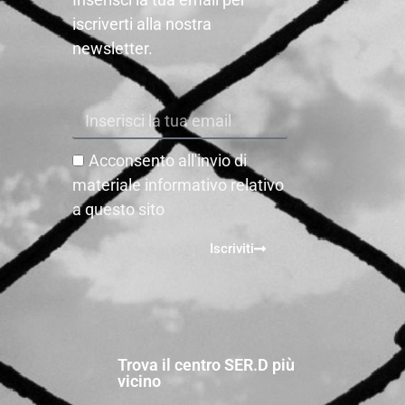
iscriverti alla nostra
newsletter.
Acconsento all'invio di
materiale informativo relativo
a questo sito
Iscriviti
Trova il centro SER.D più
vicino