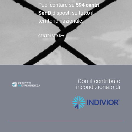
Puoi contare su
594 centri
Ser.D
disposti su tutto il
territorio nazionale.
CENTRI SER.D
Con il contributo
incondizionato di