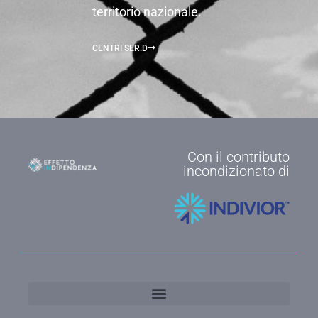
territorio nazionale.
CENTRI SER.D
Con il contributo
incondizionato di