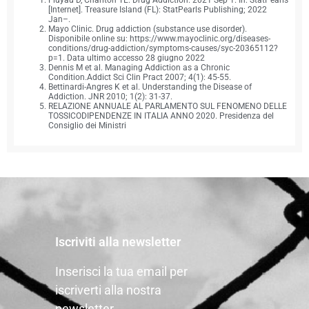
[Internet]. Treasure Island (FL): StatPearls Publishing; 2022
Jan–.
Mayo Clinic. Drug addiction (substance use disorder).
Disponibile online su: https://www.mayoclinic.org/diseases-
conditions/drug-addiction/symptoms-causes/syc-20365112?
p=1. Data ultimo accesso 28 giugno 2022
Dennis M et al. Managing Addiction as a Chronic
Condition.Addict Sci Clin Pract 2007; 4(1): 45-55.
Bettinardi-Angres K et al. Understanding the Disease of
Addiction. JNR 2010; 1(2): 31-37.
RELAZIONE ANNUALE AL PARLAMENTO SUL FENOMENO DELLE
TOSSICODIPENDENZE IN ITALIA ANNO 2020. Presidenza del
Consiglio dei Ministri
Iscriviti alla newsletter
Inserisci la tua email per
iscriverti alla nostra
newsletter.