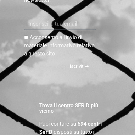
Acconsento all'invio di
materiale informativo relativo
a questo sito
Iscriviti
Trova il centro SER.D più
vicino
Puoi contare su
594 centri
Ser.D
disposti su tutto il