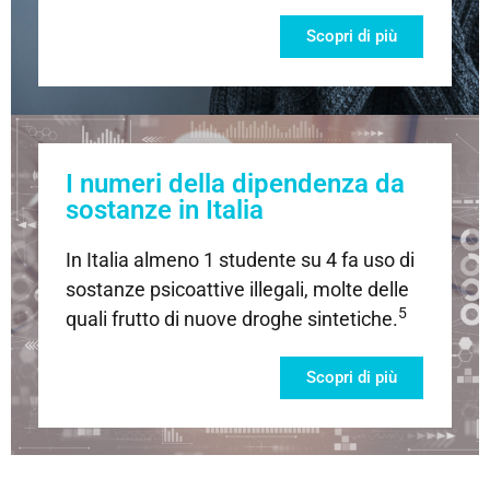
stupefacente, in alcuni casi,
è un «poliutilizzatore»,
Scopri di più
poiché fa uso di 2 o più
1
sostanze
Scopri di più
I numeri della dipendenza da
sostanze in Italia
In Italia almeno 1 studente su 4 fa uso di
sostanze psicoattive illegali, molte delle
5
quali frutto di nuove droghe sintetiche.
Scopri di più